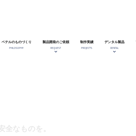
ベテルのものづくり
製品開発のご依頼
制作実績
デンタル製品
PHILOSOPHY
REQUEST
PROJECTS
DENTAL
安全なものを。