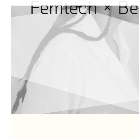
Femtech × Bet